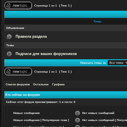
Страница
1
из
1
[ Тем: 1 ]
Начать
новую
тему
Темы
Объявления
Правила раздела
Эта
тема
Темы
закрыта,
Вы
не
Подписи для ваших форумников
можете
Нет
редактировать
непрочитанных
и
Показать темы за:
сообщений
оставлять
сообщения
Страница
1
из
1
[ Тем: 1 ]
в
ней.
Начать
новую
тему
Список форумов
»
Остальное
»
Графика
Кто сейчас на форуме
Сейчас этот форум просматривают: 1 и гости: 0
Новые сообщения
Нет новых сообщений
Нет
Новые сообщения [ Популярная тема ]
Нет новых сообщений [ Популя
непрочитанных
сообщений
Нет