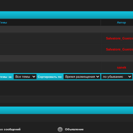
Темы
Автор
Salvatore_Guerz
Salvatore_Guerz
sanek
темы за:
Сортировать по:
ых сообщений
Объявление