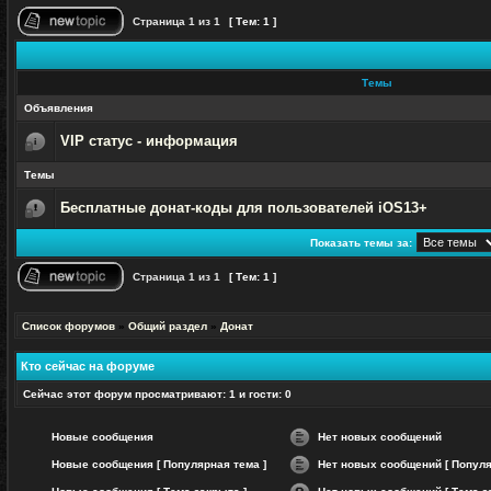
Страница
1
из
1
[ Тем: 1 ]
Начать
новую
тему
Темы
Объявления
VIP статус - информация
Эта
тема
Темы
закрыта,
Вы
не
Бесплатные донат-коды для пользователей iOS13+
можете
Эта
редактировать
тема
и
Показать темы за:
закрыта,
оставлять
Вы
сообщения
не
Страница
1
из
1
[ Тем: 1 ]
в
можете
ней.
редактировать
Начать
и
новую
оставлять
тему
Список форумов
»
Общий раздел
»
Донат
сообщения
в
ней.
Кто сейчас на форуме
Сейчас этот форум просматривают: 1 и гости: 0
Новые сообщения
Нет новых сообщений
Нет
Новые сообщения [ Популярная тема ]
Нет новых сообщений [ Популя
непрочитанных
сообщений
Нет