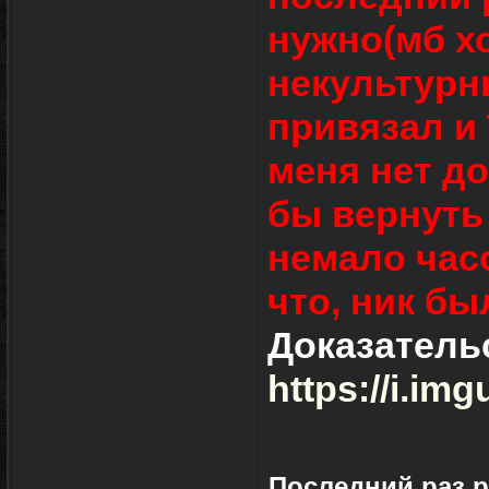
нужно(мб х
некультурны
привязал и 
меня нет до
бы вернуть 
немало часо
что, ник бы
Доказательс
https://i.im
Последний раз 