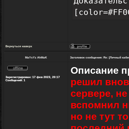
Доказательс
[color=#FF0
Вернуться наверх
Профиль
MaYsYz AhMaK
Заголовок сообщения:
Re: [Личный каби
Описание 
Не
в
Зарегистрирован:
17 фев 2023, 20:17
решил внов
сети
Сообщений:
1
сервере, не
вспомнил ни
но не тут т
последний р