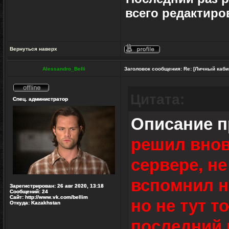
всего редактиро
Вернуться наверх
Профиль
Alessandro_Belli
Заголовок сообщения:
Re: [Личный каби
Цитата:
Не
Спец. администратор
в
сети
Описание 
решил внов
сервере, не
вспомнил н
Зарегистрирован:
26 авг 2020, 13:18
Сообщений:
24
Сайт:
http://www.vk.com/bellim
но не тут т
Откуда:
Kazakhstan
последний р