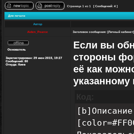
Страница
1
из
1
[ Сообщений: 4 ]
Начать новую тему
Ответить на тему
Для печати
Автор
Aiden_Pearce
Заголовок сообщения:
[Личный кабинет]
Если вы обн
Не
Основатель
в
стороны фор
сети
Зарегистрирован:
29 июн 2015, 19:27
Сообщений:
80
Откуда:
Киев
её как можн
указанному 
Код:
[b]Описание
[color=#FF0