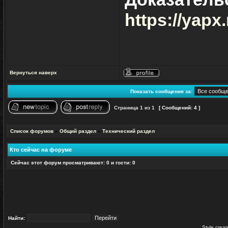
https://yap
Вернуться наверх
Профиль
Показать сообщения за:
Страница
1
из
1
[ Сообщений: 4 ]
Начать новую тему
Ответить на тему
Список форумов
»
Общий раздел
»
Технический раздел
Кто сейчас на форуме
Сейчас этот форум просматривают: 0 и гости: 0
Найти:
Style crea