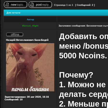
Страница
1
из
1
[ Сообщений: 2 ]
Начать новую тему
Ответить на тему
Для печати
Автор
Marcus_Hight
Заголовок сообщения:
Бесконечная сыт
Добавить оп
Не
Назарій Вячеславович Банк-Бедей
в
меню /bonus
сети
5000 Ncoins.
Почему?
1. Можно не
делать серд
Зарегистрирован:
30 авг 2020, 16:16
Сообщений:
10
2. Меньше п