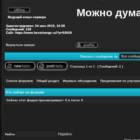
Можно дума
Не
Ведущий клоун сервера
в
сети
Зарегистрирован:
24 июн 2015, 10:58
Сообщений:
128
Сайт:
https://www.bestchange.ru/?p=53029
Вернуться наверх
Профиль
Показать сообщения за:
Страница
1
из
1
[ Сообщений: 2 ]
Начать новую тему
Ответить на тему
Список форумов
»
Общий раздел
»
Игровые обсуждения
»
Предложения по улучше
Кто сейчас на форуме
Сейчас этот форум просматривают: 0 и гости: 0
Найти:
Style crea