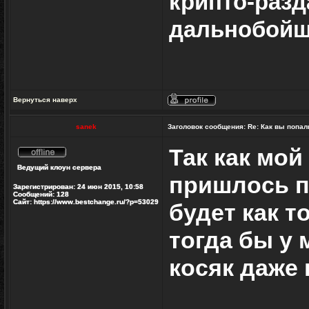
крипто-разд
дальнобойщ
Вернуться наверх
Профиль
sanek
Заголовок сообщения:
Re: Как вы попал
Так как мой 
Не
Ведущий клоун сервера
в
пришлось пе
сети
Зарегистрирован:
24 июн 2015, 10:58
Сообщений:
128
Сайт:
https://www.bestchange.ru/?p=53029
будет как т
тогда бы у 
косяк даже 