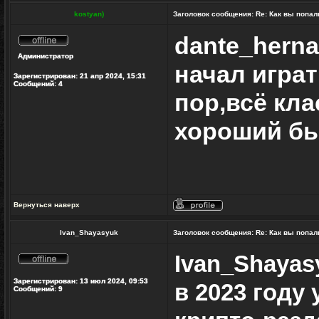
kostyan)
Заголовок сообщения:
Re: Как вы попал
dante_hern
Не
Администратор
в
начал играт
сети
Зарегистрирован:
21 апр 2024, 15:31
Сообщений:
4
пор,всё кл
хороший б
Вернуться наверх
Профиль
Ivan_Shayasyuk
Заголовок сообщения:
Re: Как вы попал
Ivan_Shayas
Не
в
Зарегистрирован:
13 июл 2024, 09:53
в 2023 году
сети
Сообщений:
9