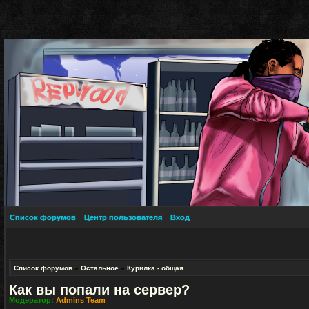
Список форумов
Центр пользователя
Вход
Список форумов
»
Остальное
»
Курилка - общая
Как вы попали на сервер?
Модератор:
Admins Team