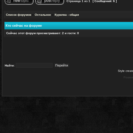
Страница
1
из
1
[ Сообщений: 6 ]
Начать новую тему
Ответить на тему
Список форумов
»
Остальное
»
Курилка - общая
Кто сейчас на форуме
Сейчас этот форум просматривают: 2 и гости: 0
Найти:
Style crea
Power