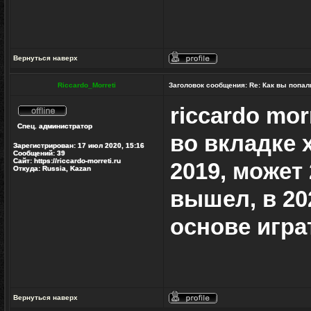
Вернуться наверх
Профиль
Riccardo_Morreti
Заголовок сообщения:
Re: Как вы попал
riccardo mor
Не
Спец. администратор
в
во вкладке 
сети
Зарегистрирован:
17 июл 2020, 15:16
Сообщений:
39
Сайт:
https://riccardo-morreti.ru
2019, может
Откуда:
Russia, Kazan
вышел, в 20
основе игра
Вернуться наверх
Профиль