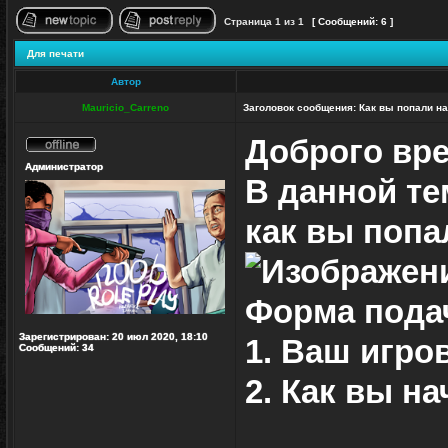
Страница
1
из
1
[ Сообщений: 6 ]
Начать новую тему
Ответить на тему
Для печати
Автор
Mauricio_Carreno
Заголовок сообщения:
Как вы попали на
Доброго вре
Не
Администратор
в
В данной те
сети
как вы попа
Форма подач
Зарегистрирован:
20 июл 2020, 18:10
1. Ваш игро
Сообщений:
34
2. Как вы н