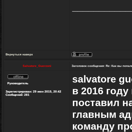
___________
Вернуться наверх
Профиль
Salvatore_Guerzoni
Заголовок сообщения:
Re: Как вы попал
salvatore gu
Не
Руководитель
в
в 2016 год
сети
Зарегистрирован:
29 июн 2015, 20:42
Сообщений:
281
поставил на
главным ад
команду пр