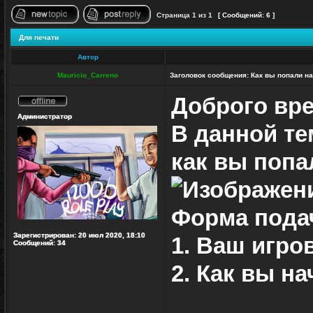
Страница
1
из
1
[ Сообщений: 6 ]
Начать новую тему
Ответить на тему
Для печати
Автор
Mauricio_Carreno
Заголовок сообщения:
Как вы попали на
Доброго вре
Не
Администратор
в
В данной те
сети
как вы попа
Форма подач
Зарегистрирован:
20 июл 2020, 18:10
1. Ваш игро
Сообщений:
34
2. Как вы н