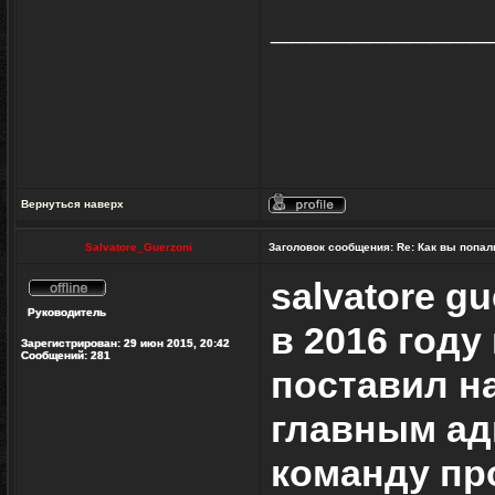
___________
Вернуться наверх
Профиль
Salvatore_Guerzoni
Заголовок сообщения:
Re: Как вы попал
salvatore gu
Не
Руководитель
в
в 2016 год
сети
Зарегистрирован:
29 июн 2015, 20:42
Сообщений:
281
поставил на
главным ад
команду пр