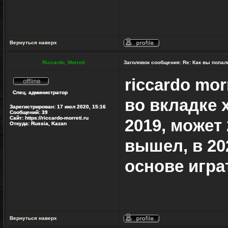
Вернуться наверх
Профиль
Riccardo_Morreti
Заголовок сообщения:
Re: Как вы попал
riccardo mor
Не
Спец. администратор
в
во вкладке 
сети
Зарегистрирован:
17 июл 2020, 15:16
Сообщений:
39
Сайт:
https://riccardo-morreti.ru
2019, может
Откуда:
Russia, Kazan
вышел, в 20
основе игра
Вернуться наверх
Профиль