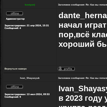
kostyan)
Заголовок сообщения:
Re: Как вы попал
dante_hern
Не
Администратор
в
начал играт
сети
Зарегистрирован:
21 апр 2024, 15:31
Сообщений:
4
пор,всё кл
хороший б
Вернуться наверх
Профиль
Ivan_Shayasyuk
Заголовок сообщения:
Re: Как вы попал
Ivan_Shayas
Не
в
Зарегистрирован:
13 июл 2024, 09:53
в 2023 году
сети
Сообщений:
9