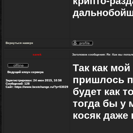
крипто-разд
дальнобойщ
Вернуться наверх
Профиль
sanek
Заголовок сообщения:
Re: Как вы попал
Так как мой 
Не
Ведущий клоун сервера
в
пришлось пе
сети
Зарегистрирован:
24 июн 2015, 10:58
Сообщений:
128
Сайт:
https://www.bestchange.ru/?p=53029
будет как т
тогда бы у 
косяк даже 