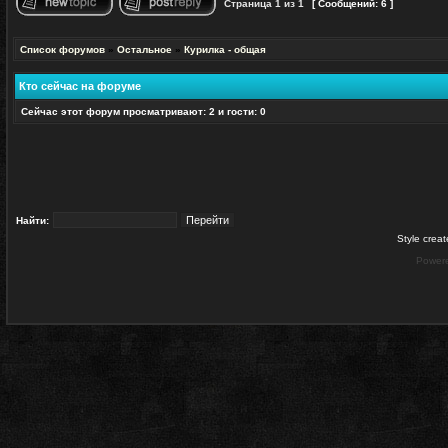
Страница
1
из
1
[ Сообщений: 6 ]
Начать новую тему
Ответить на тему
Список форумов
»
Остальное
»
Курилка - общая
Кто сейчас на форуме
Сейчас этот форум просматривают: 2 и гости: 0
Найти:
Style crea
Power