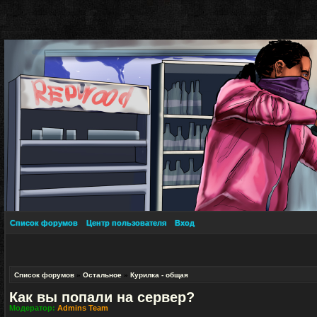
Список форумов
Центр пользователя
Вход
Список форумов
»
Остальное
»
Курилка - общая
Как вы попали на сервер?
Модератор:
Admins Team