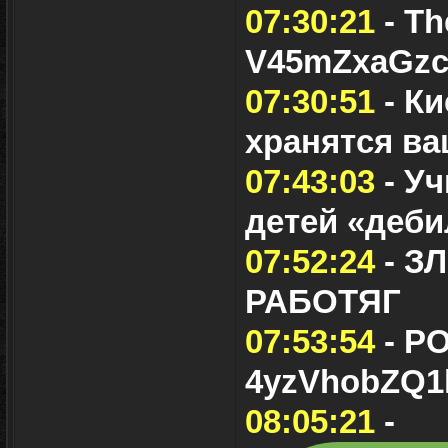
07:30:21
- Th
V45mZxaGzc
07:30:51
- Ки
хранятся в
07:43:03
- Уч
детей «деб
07:52:24
- З
РАБОТЯГ
07:53:54
- Р
4yzVhobZQ1
08:05:21
-