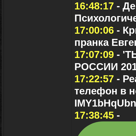
16:48:17
- Де
Психологиче
17:00:06
- К
пранка Евг
17:07:09
- '
РОССИИ 20
17:22:57
- Ре
телефон в н
IMY1bHqUb
17:38:45
-