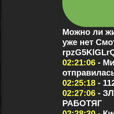
Можно ли ж
уже нет Смо
rpzG5KlGLr
02:21:06
- Ми
отправилась
02:25:18
- 11
02:27:06
- З
РАБОТЯГ
02:28:30
- Ки