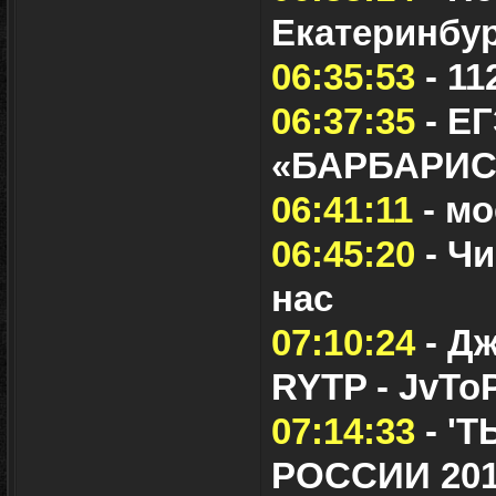
Екатеринбу
06:35:53
- 11
06:37:35
- Е
«БАРБАРИС»
06:41:11
- мо
06:45:20
- Чи
нас
07:10:24
- Дж
RYTP - JvTo
07:14:33
- '
РОССИИ 20