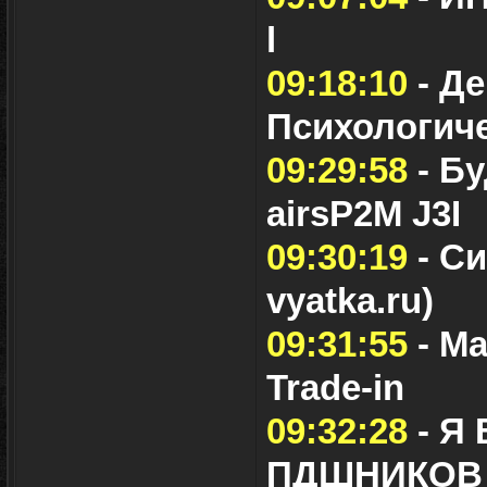
l
09:18:10
- Де
Психологиче
09:29:58
- Б
airsP2M J3I
09:30:19
- Си
vyatka.ru)
09:31:55
- Ма
Trade-in
09:32:28
- Я
ПДШНИКОВ