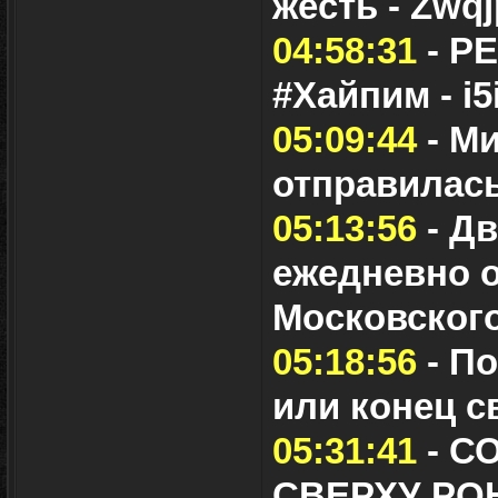
жесть - Zwq
04:58:31
- Р
#Хайпим - i5
05:09:44
- Ми
отправилась
05:13:56
- Д
ежедневно о
Московского
05:18:56
- П
или конец св
05:31:41
- С
СВЕРХУ РО