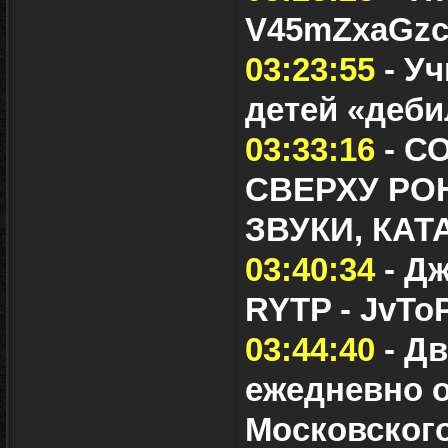
V45mZxaGzc
03:23:55
- Уч
детей «деб
03:33:16
- С
СВЕРХУ РО
ЗВУКИ, КА
03:40:34
- Дж
RYTP - JvTo
03:44:40
- Д
ежедневно о
Московского