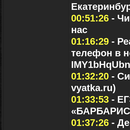
Екатеринбу
00:51:26
- Чи
нас
01:16:29
- Ре
телефон в н
IMY1bHqUb
01:32:20
- Си
vyatka.ru)
01:33:53
- Е
«БАРБАРИС»
01:37:26
- Де