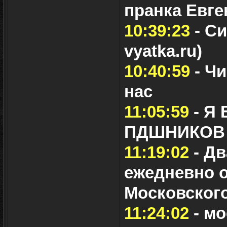
пранка Евг
10:39:23
- Си
vyatka.ru)
10:40:59
- Чи
нас
11:05:59
- Я
ПДШНИКОВ
11:19:02
- Д
ежедневно о
Московского
11:24:02
- мо