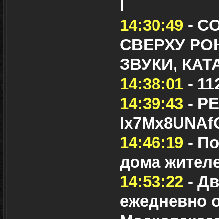
l
14:30:49
- С
СВЕРХУ РО
ЗВУКИ, КА
14:38:01
- 11
14:39:43
- Р
lx7Mx8UNAf
14:46:19
- П
дома жител
14:53:22
- Д
ежедневно о