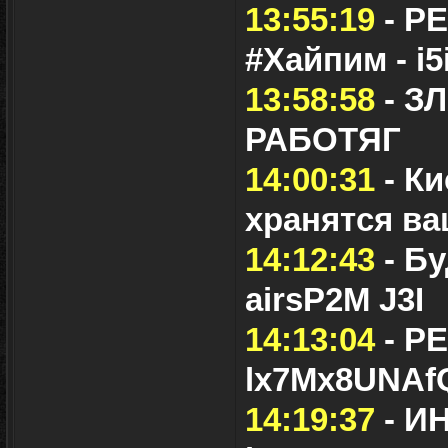
13:55:19
- Р
#Хайпим - i5
13:58:58
- З
РАБОТЯГ
14:00:31
- Ки
хранятся в
14:12:43
- Б
airsP2M J3I
14:13:04
- Р
lx7Mx8UNAf
14:19:37
- И