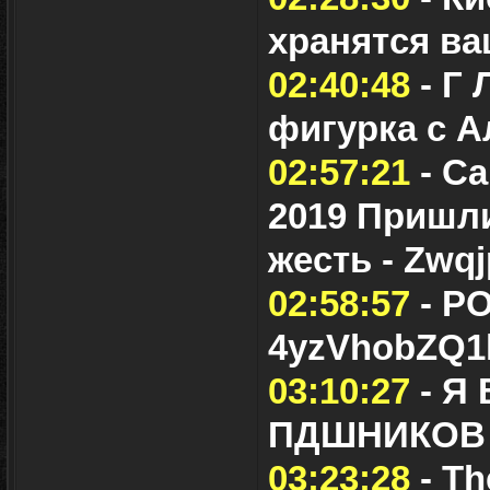
хранятся в
02:40:48
- Г
фигурка с А
02:57:21
- Са
2019 Пришли
жесть - Zwq
02:58:57
- Р
4yzVhobZQ1
03:10:27
- Я
ПДШНИКОВ
03:23:28
- Th