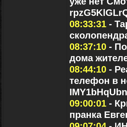
уже нет Смо
rpzG5KlGLr
08:33:31
- Та
сколопендр
08:37:10
- П
дома жител
08:44:10
- Ре
телефон в н
IMY1bHqUb
09:00:01
- К
пранка Евг
09:07:04
- И