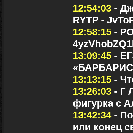
12:54:03
- Дж
RYTP - JvTo
12:58:15
- Р
4yzVhobZQ1
13:09:45
- Е
«БАРБАРИС»
13:13:15
- Чт
13:26:03
- Г
фигурка с А
13:42:34
- П
или конец св