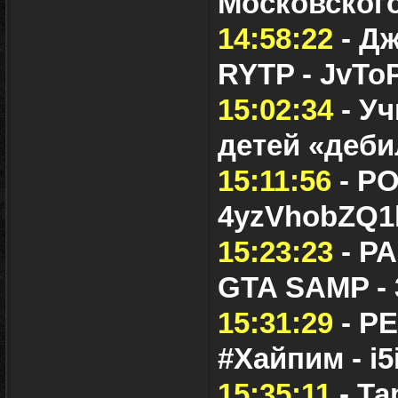
Московского
14:58:22
- Дж
RYTP - JvTo
15:02:34
- Уч
детей «деб
15:11:56
- Р
4yzVhobZQ1
15:23:23
- Р
GTA SAMP -
15:31:29
- Р
#Хайпим - i5
15:35:11
- Та