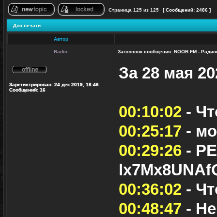
Страница
125
из
125
[ Сообщений: 2486 ]
Начать новую тему
Эта тема закрыта, Вы не можете редактироват
Для печати
Автор
Radio
Заголовок сообщения:
NOOB.FM - Радиос
За 28 мая 202
Не
в
Зарегистрирован:
24 дек 2019, 18:46
сети
Сообщений:
16
00:10:02
- Чт
00:25:17
- мо
00:29:26
- Р
lx7Mx8UNAf
00:36:02
- Чт
00:48:47
- Не