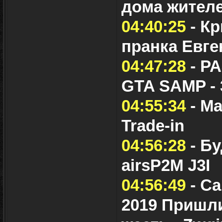
дома жител
04:40:25
- К
пранка Евг
04:47:28
- Р
GTA SAMP -
04:55:34
- Ма
Trade-in
04:56:28
- Б
airsP2M J3I
04:56:49
- Са
2019 Пришли