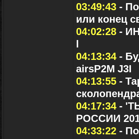
03:49:43
- П
или конец св
04:02:28
- И
l
04:13:34
- Б
airsP2M J3I
04:13:55
- Та
сколопендр
04:17:34
- '
РОССИИ 20
04:33:22
- П