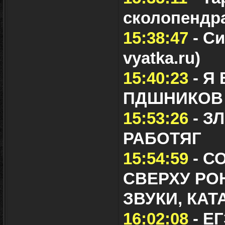
сколопендр
15:38:47
- Си
vyatka.ru)
15:40:23
- Я
ПДШНИКОВ
15:53:26
- З
РАБОТЯГ
15:54:59
- С
СВЕРХУ РО
ЗВУКИ, КА
16:02:08
- Е