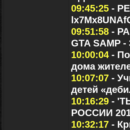
09:45:25
- Р
lx7Mx8UNAf
09:51:58
- Р
GTA SAMP -
10:00:04
- П
дома жител
10:07:07
- Уч
детей «деб
10:16:29
- '
РОССИИ 20
10:32:17
- К