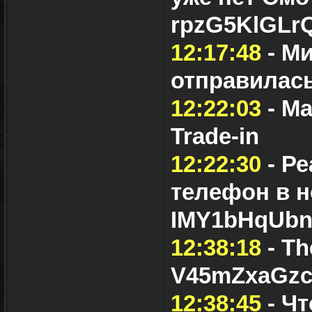
rpzG5KlGLr
12:17:48
- Ми
отправилась
12:22:03
- Ма
Trade-in
12:22:30
- Ре
телефон в н
IMY1bHqUb
12:38:18
- Th
V45mZxaGzc
12:38:45
- Чт