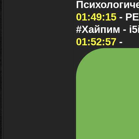
Психологиче
01:49:15
- Р
#Хайпим - i5
01:52:57
-