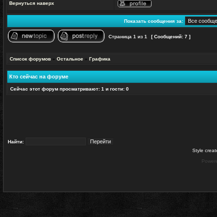
Вернуться наверх
Профиль
Показать сообщения за:
Страница
1
из
1
[ Сообщений: 7 ]
Начать новую тему
Ответить на тему
Список форумов
»
Остальное
»
Графика
Кто сейчас на форуме
Сейчас этот форум просматривают: 1 и гости: 0
Найти:
Style crea
Power