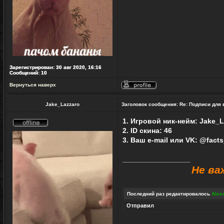
Зарегистрирован:
30 авг 2020, 16:16
Сообщений:
10
Вернуться наверх
Профиль
Jake_Lazzaro
Заголовок сообщения:
Re: Подписи для
1. Игровой ник-нейм: Jake_L
2. ID скина: 46
Не
в
3. Ваш e-mail или VK: @fact
сети
_________________
Не ва
Последний раз редактировалось
Ales
Отправил