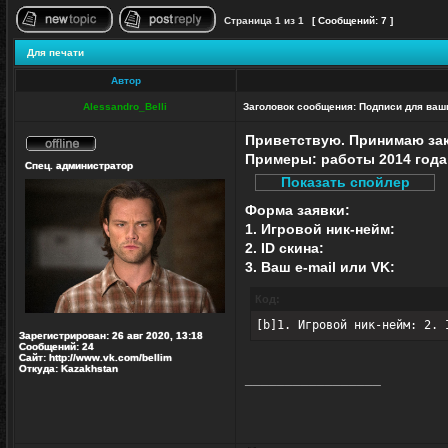
Страница
1
из
1
[ Сообщений: 7 ]
Начать новую тему
Ответить на тему
Для печати
Автор
Alessandro_Belli
Заголовок сообщения:
Подписи для ваш
Приветствую. Принимаю зак
Не
Примеры: работы 2014 года,
Спец. администратор
в
сети
Форма заявки:
1. Игровой ник-нейм:
2. ID скина:
3. Ваш e-mail или VK:
Код:
[b]1. Игровой ник-нейм: 2. 
Зарегистрирован:
26 авг 2020, 13:18
Сообщений:
24
Сайт:
http://www.vk.com/bellim
Откуда:
Kazakhstan
_________________