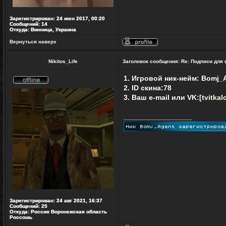
Зарегистрирован:
24 июн 2017, 00:20
Сообщений:
14
Откуда:
Винница, Украина
Вернуться наверх
Профиль
Nikitos_Life
Заголовок сообщения:
Re: Подписи для
1. Игровой ник-нейм: Bomj_
Не
2. ID скина:78
в
3. Ваш e-mail или VK:[
tvitka
сети
_________________
Зарегистрирован:
24 авг 2021, 16:37
Сообщений:
25
Откуда:
Россия Воронежская область
Россошь