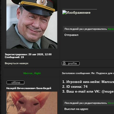
_________________
Последний раз редактировалось
Ales
Отправил
Зарегистрирован:
20 авг 2020, 12:00
Сообщений:
19
Вернуться наверх
Профиль
Marcus_Hight
Заголовок сообщения:
Re: Подписи для
1. Игровой ник-нейм: Marcu
Не
2. ID скина: 74
Назарій Вячеславович Банк-Бедей
в
3. Ваш e-mail или VK: @eug
сети
Последний раз редактировалось
Ales
Выслал на адрес