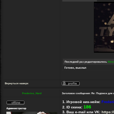
Последний раз редактировалось
Ales
Готово, выслал
Вернуться наверх
Профиль
Frederico_Hard
Заголовок сообщения:
Re: Подписи для
1. Игровой ник-нейм:
Freder
186
Не
2. ID скина:
Администратор
в
3. Ваш e-mail или VK:
https:
сети