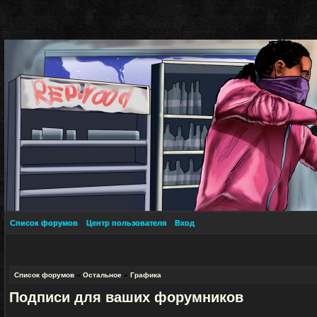
Список форумов
Центр пользователя
Вход
Список форумов
»
Остальное
»
Графика
Подписи для ваших форумников