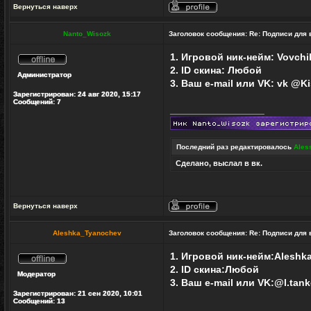
Вернуться наверх
Профиль
Nanto_Wisozk
Заголовок сообщения:
Re: Подписи для
1. Игровой ник-нейм: Vovchi
2. ID скина: Любой
Не
Администратор
в
3. Ваш e-mail или VK: vk @Ki
сети
Зарегистрирован:
24 авг 2020, 15:17
Сообщений:
7
_________________
Последний раз редактировалось
Ales
Сделано, выслал в вк.
Вернуться наверх
Профиль
Aleshka_Tyanochev
Заголовок сообщения:
Re: Подписи для
1. Игровой ник-нейм:Aleshk
Не
2. ID скина:Любой
Модератор
в
3. Ваш e-mail или VK:@l.tan
сети
Зарегистрирован:
21 сен 2020, 10:01
Сообщений:
13
_________________